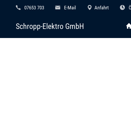
07653 703
E-Mail
Anfahrt
Ö
Schropp-Elektro GmbH